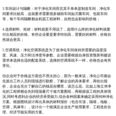
3.车间设计与隔断：对于净化车间而言其不单单是制造车间，净化车
间要求比较高，这就要求需要很多辅助车间如灭菌车间、包装车间
等，每个车间隔断都会耗损工程材料，自然也会影响到价格；
4.选用材料、耗材：材料就更不用说了，选用什么样的净化材料就要
付出相应的价格。有些企业要是要求特别高，需要好的材料，价格自
然就会更高；
5.空调系统：净化空调系统是为了使净化车间保持所需要的温度湿
度、风速、压力和洁净度等参数。企业需要根据自身投资预算和建设
需求来选择合适的配套系统，选择的空调系统不一样，价格也会有所
变化。
但企业对于价格这方面也不用太担心，因为一般来说，净化公司都会
先派出工作人员到现场进行勘察，了解企业的具体要求，再给出报
价，企业会充分了解自己的钱花在哪里，该怎么花。比如上海立净净
化的工程师都会先到现场量尺寸做方案图纸，再根据该工程的具体情
况,同时考虑到企业的经济承受能力,综合各种因素来确定采用何种净化
方案。根据图纸设计再出具体的材料报价（包含吊顶，隔墙，地板，
空调，风淋等），设计出一个能满足企业生产使用要求、工程造价合
理、经济节能实用的方案。